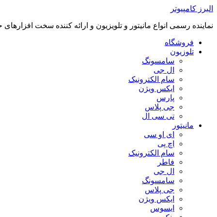
رفتن
البرز کامپیوتر
به
نماینده رسمی انواع مانیتور و تلویزیون و ارائه کننده سخت افزارهای 
محتوا
فروشگاه
تلوزیون
سامسونگ
ال جی
سام الکترونیک
ایکس ویژن
پارس
جی پلاس
تی سی ال
مانیتور
ای او سی
اچ پی
سام الکترونیک
فاطر
ال جی
سامسونگ
جی پلاس
ایکس ویژن
ایسوس