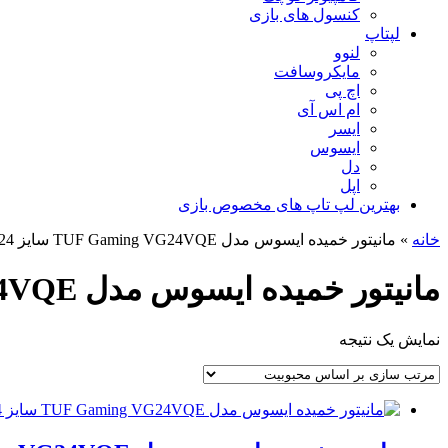
کنسول های بازی
لپتاپ
لنوو
مایکروسافت
اچ پی
ام اس آی
ایسر
ایسوس
دل
اپل
بهترین لپ تاپ های مخصوص بازی
خانه
»
مانیتور خمیده ایسوس مدل TUF Gaming VG24VQE سایز 24 اینچ
مانیتور خمیده ایسوس مدل TUF Gaming VG24VQE سایز 24 اینچ
نمایش یک نتیجه