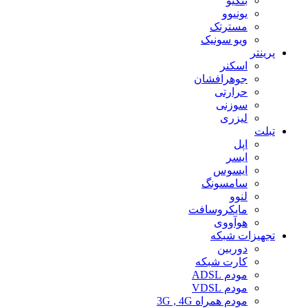
بنکیو
یونیوو
مسترتک
ویو سونیک
پرینتر
اسکنر
جوهرافشان
حرارتی
سوزنی
لیزری
تبلت
اپل
ایسر
ایسوس
سامسونگ
لنوو
مایکروسافت
هوآووی
تجهیزات شبکه
دوربین
کارت شبکه
مودم ADSL
مودم VDSL
مودم همراه 3G , 4G