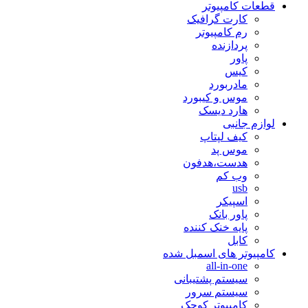
قطعات کامپیوتر
کارت گرافیک
رم کامپیوتر
پردازنده
پاور
کیس
مادربورد
موس و کیبورد
هارد دیسک
لوازم جانبی
کیف لپتاپ
موس پد
هدست،هدفون
وب کم
usb
اسپیکر
پاور بانک
پایه خنک کننده
کابل
کامپیوتر های اسمبل شده
all-in-one
سیستم پشتیبانی
سیستم سرور
کامپیوتر کوچک