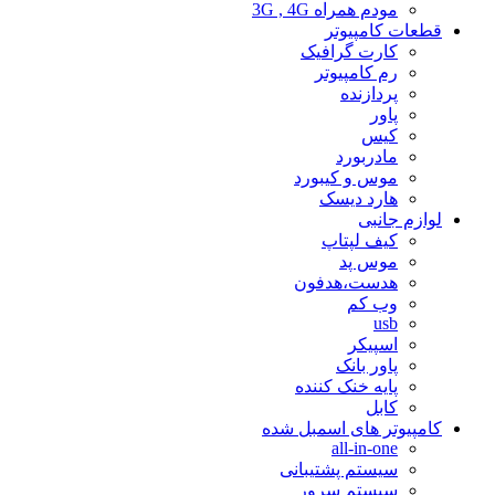
مودم همراه 3G , 4G
قطعات کامپیوتر
کارت گرافیک
رم کامپیوتر
پردازنده
پاور
کیس
مادربورد
موس و کیبورد
هارد دیسک
لوازم جانبی
کیف لپتاپ
موس پد
هدست،هدفون
وب کم
usb
اسپیکر
پاور بانک
پایه خنک کننده
کابل
کامپیوتر های اسمبل شده
all-in-one
سیستم پشتیبانی
سیستم سرور