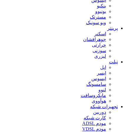
ایسوس
بنکیو
یونیوو
مسترتک
ویو سونیک
پرینتر
اسکنر
جوهرافشان
حرارتی
سوزنی
لیزری
تبلت
اپل
ایسر
ایسوس
سامسونگ
لنوو
مایکروسافت
هوآووی
تجهیزات شبکه
دوربین
کارت شبکه
مودم ADSL
مودم VDSL