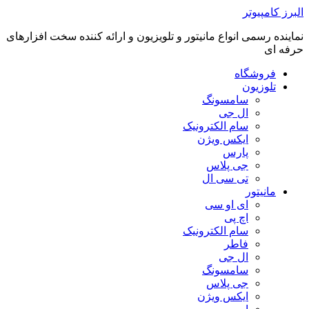
رفتن
البرز کامپیوتر
به
نماینده رسمی انواع مانیتور و تلویزیون و ارائه کننده سخت افزارهای
محتوا
حرفه ای
فروشگاه
تلوزیون
سامسونگ
ال جی
سام الکترونیک
ایکس ویژن
پارس
جی پلاس
تی سی ال
مانیتور
ای او سی
اچ پی
سام الکترونیک
فاطر
ال جی
سامسونگ
جی پلاس
ایکس ویژن