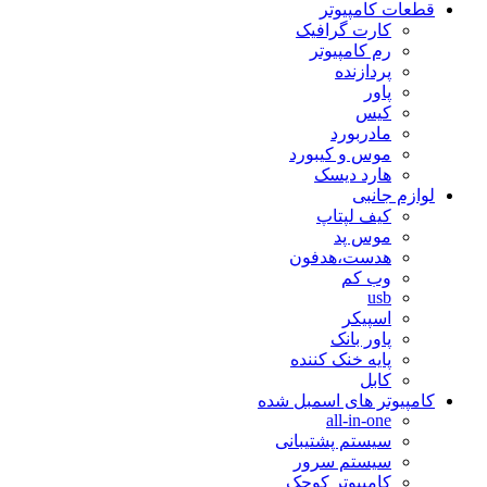
قطعات کامپیوتر
کارت گرافیک
رم کامپیوتر
پردازنده
پاور
کیس
مادربورد
موس و کیبورد
هارد دیسک
لوازم جانبی
کیف لپتاپ
موس پد
هدست،هدفون
وب کم
usb
اسپیکر
پاور بانک
پایه خنک کننده
کابل
کامپیوتر های اسمبل شده
all-in-one
سیستم پشتیبانی
سیستم سرور
کامپیوتر کوچک