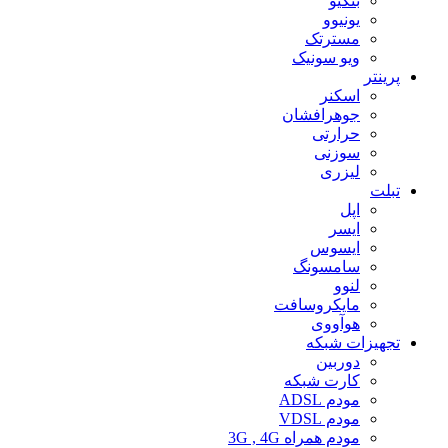
بنکیو
یونیوو
مسترتک
ویو سونیک
پرینتر
اسکنر
جوهرافشان
حرارتی
سوزنی
لیزری
تبلت
اپل
ایسر
ایسوس
سامسونگ
لنوو
مایکروسافت
هوآووی
تجهیزات شبکه
دوربین
کارت شبکه
مودم ADSL
مودم VDSL
مودم همراه 3G , 4G