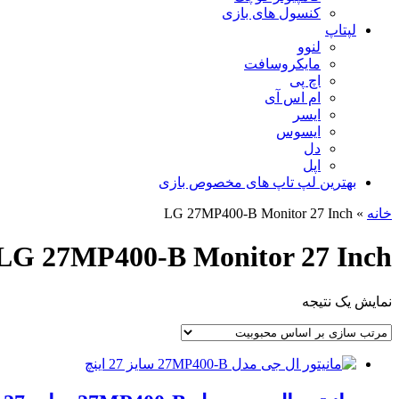
کنسول های بازی
لپتاپ
لنوو
مایکروسافت
اچ پی
ام اس آی
ایسر
ایسوس
دل
اپل
بهترین لپ تاپ های مخصوص بازی
خانه
»
LG 27MP400-B Monitor 27 Inch
LG 27MP400-B Monitor 27 Inch
نمایش یک نتیجه