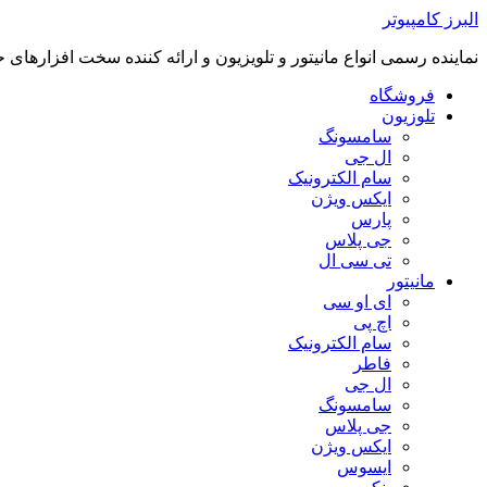
رفتن
البرز کامپیوتر
به
نماینده رسمی انواع مانیتور و تلویزیون و ارائه کننده سخت افزارهای 
محتوا
فروشگاه
تلوزیون
سامسونگ
ال جی
سام الکترونیک
ایکس ویژن
پارس
جی پلاس
تی سی ال
مانیتور
ای او سی
اچ پی
سام الکترونیک
فاطر
ال جی
سامسونگ
جی پلاس
ایکس ویژن
ایسوس